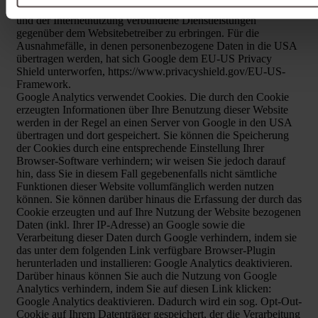
zusammenzustellen und um weitere mit der Websitenutzung
und der Internetnutzung verbundene Dienstleistungen
gegenüber dem Websitebetreiber zu erbringen. Für die
Ausnahmefälle, in denen personenbezogene Daten in die USA
übertragen werden, hat sich Google dem EU-US Privacy
Shield unterworfen, https://www.privacyshield.gov/EU-US-
Framework.
Google Analytics verwendet Cookies. Die durch den Cookie
erzeugten Informationen über Ihre Benutzung dieser Website
werden in der Regel an einen Server von Google in den USA
übertragen und dort gespeichert. Sie können die Speicherung
der Cookies durch eine entsprechende Einstellung Ihrer
Browser-Software verhindern; wir weisen Sie jedoch darauf
hin, dass Sie in diesem Fall gegebenenfalls nicht sämtliche
Funktionen dieser Website vollumfänglich werden nutzen
können. Sie können darüber hinaus die Erfassung der durch das
Cookie erzeugten und auf Ihre Nutzung der Website bezogenen
Daten (inkl. Ihrer IP-Adresse) an Google sowie die
Verarbeitung dieser Daten durch Google verhindern, indem sie
das unter dem folgenden Link verfügbare Browser-Plugin
herunterladen und installieren: Google Analytics deaktivieren.
Darüber hinaus können Sie auch die Nutzung von Google
Analytics verhindern, indem Sie auf diesen Link klicken:
Google Analytics deaktivieren. Dadurch wird ein sog. Opt-Out-
Cookie auf Ihrem Datenträger gespeichert, der die Verarbeitung