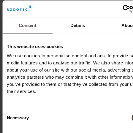
werden.
In diesem Projekt
Consent
Details
Abou
wirken bei den
seitlichen
This website uses cookies
Zentrierungen ein
We use cookies to personalise content and ads, to provide s
Drehmoment
media features and to analyse our traffic. We also share info
(Verschraubung),
about your use of our site with our social media, advertising 
analytics partners who may combine it with other information
sowie vertikale
you’ve provided to them or that they’ve collected from your u
Kräfte (Fügen)
their services.
auf das Produkt,
respektive auf
Consent
den
Necessary
Selection
Werkstückträger.