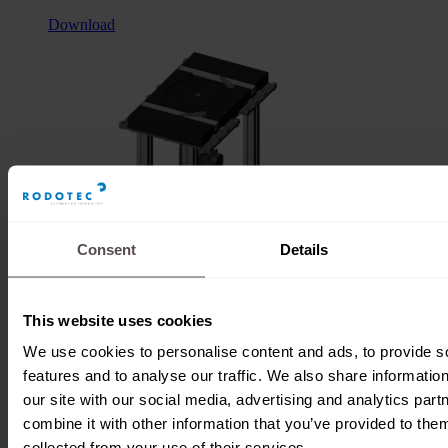
Download
Consent
Details
This website uses cookies
We use cookies to personalise content and ads, to provide s
features and to analyse our traffic. We also share informatio
Drehtellermodul D323
our site with our social media, advertising and analytics pa
combine it with other information that you’ve provided to them
collected from your use of their services.