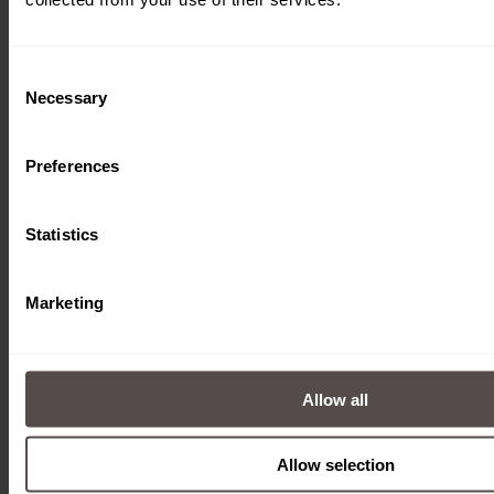
Download
Consent
Necessary
Selection
Preferences
Statistics
Marketing
Allow all
Umlenkmodul 180°
Rollend
Allow selection