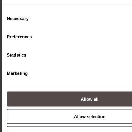
Download
Consent
Necessary
Selection
Preferences
Statistics
Marketing
Allow all
Antriebsmodul 90°
Allow selection