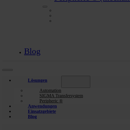
Automation
SIGMA Transfersystem
Peripheric ® (mechanischer Handarbeitsp
Blog
Lösungen
Automation
SIGMA Transfersystem
Peripheric ®
Anwendungen
Einsatzgebiete
Blog