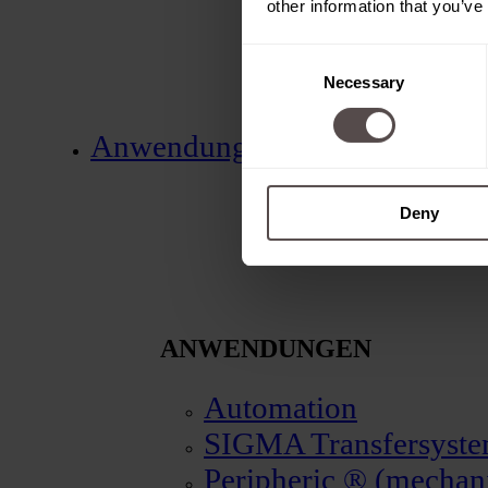
other information that you’ve
Consent
Necessary
Selection
Anwendungen
Deny
ANWENDUNGEN
Automation
SIGMA Transfersyst
Peripheric ® (mechani