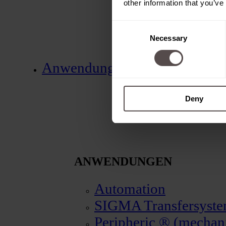
other information that you’ve
Consent
Necessary
Selection
Anwendungen
Deny
ANWENDUNGEN
Automation
SIGMA Transfersyst
Peripheric ® (mechani