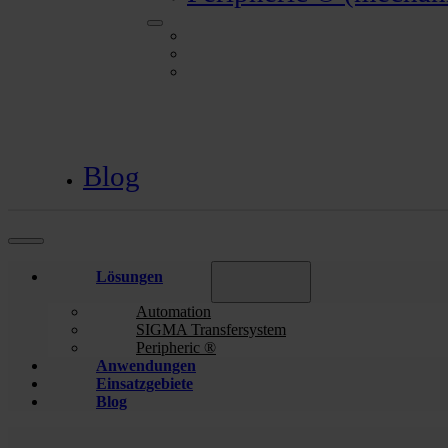
Automation
SIGMA Transfersystem
Peripheric ® (mechanischer Handarbeitsp
Blog
Lösungen
Automation
SIGMA Transfersystem
Peripheric ®
Anwendungen
Einsatzgebiete
Blog