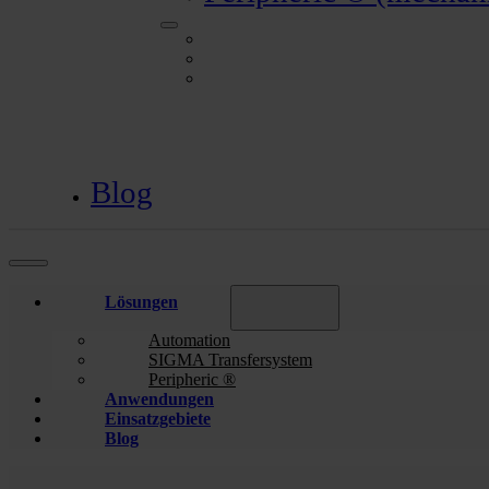
Automation
SIGMA Transfersystem
Peripheric ® (mechanischer Handarbeitsp
Blog
Lösungen
Automation
SIGMA Transfersystem
Peripheric ®
Anwendungen
Einsatzgebiete
Blog