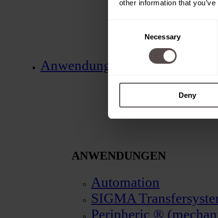
other information that you’ve
Consent
Necessary
Selection
Anwendungen
Deny
ANWENDUNGEN
Automation
SIGMA Transfersyst
Peripheric ® (mechani